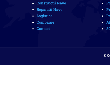
Constructii Nave
Po
Reparatii Nave
Pr
Logistica
Po
Companie
A
Contact
S
© C