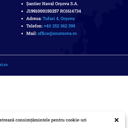
Șantier Naval Orșova S.A.
J1991000150257
RO1614734
Adresa:
Tufari 4, Orșova
Telefon:
+40 252 362 399
Mail:
office@snorsova.ro
i.ro
trează consimțămintele pentru cookie-uri