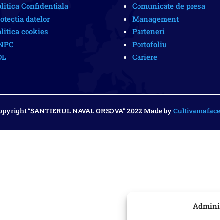
litica Confidentiala
Comunicate de presa
otectia datelor
Management
litica cookies
Parteneri
NPC
Portofoliu
OL
Cariere
opyright “SANTIERUL NAVAL ORSOVA” 2022 Made by
Cultivamafacer
Adminis