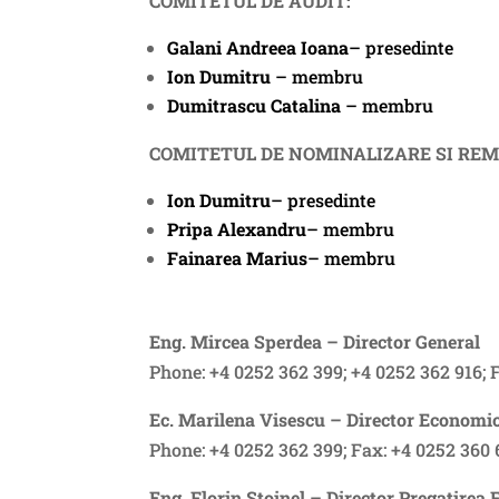
COMITETUL DE AUDIT:
Galani Andreea Ioana
– presedinte
Ion Dumitru
– membru
Dumitrascu Catalina
– membru
COMITETUL DE NOMINALIZARE SI RE
Ion Dumitru
– presedinte
Pripa Alexandru
– membru
Fainarea Marius
– membru
Eng. Mircea Sperdea – Director General
Phone: +4 0252 362 399; +4 0252 362 916; 
Ec. Marilena Visescu – Director Economi
Phone: +4 0252 362 399; Fax: +4 0252 360 
Eng. Florin Stoinel – Director Pregatirea 