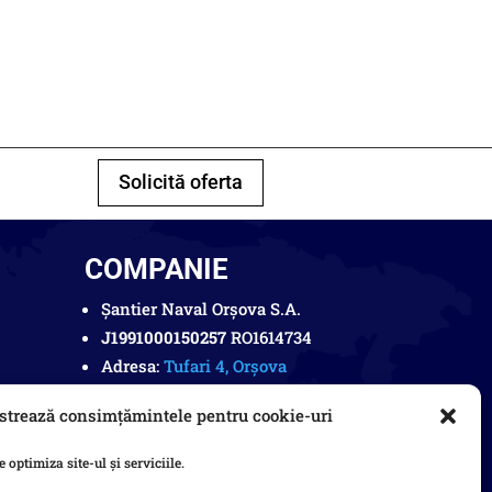
Solicită oferta
COMPANIE
Șantier Naval Orșova S.A.
J1991000150257
RO1614734
Adresa:
Tufari 4, Orșova
Telefon:
+40 252 362 399
trează consimțămintele pentru cookie-uri
Mail:
office@snorsova.ro
optimiza site-ul și serviciile.