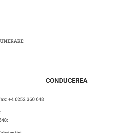
MUNERARE:
CONDUCEREA
Fax: +4 0252 360 648
c
648:
Fabricatiei