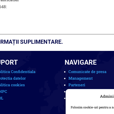
648:
RMAȚII SUPLIMENTARE.
UPORT
NAVIGARE
litica Confidentiala
Comunicate de presa
otectia datelor
Management
litica cookies
Parteneri
NPC
Portofoliu
Adminis
OL
Cariere
Folosim cookie-uri pentru a ne 