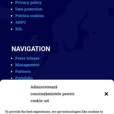
Privacy policy
Data protection
Politica cookies
ANPC
SOL
NAVIGATION
Press release
Management
Partners
Portofolio
Careers
Administrează
consimțămintele pentru
cookie-uri
COMPANY
To provide the best experiences, we use technologies like cookies to
Șantier Naval Orșova S.A.