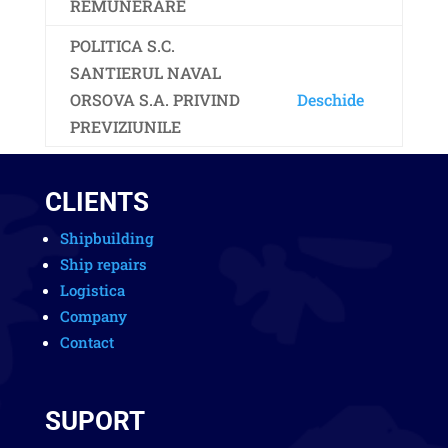
REMUNERARE
POLITICA S.C.
SANTIERUL NAVAL
ORSOVA S.A. PRIVIND
Deschide
PREVIZIUNILE
CLIENTS
Shipbuilding
Ship repairs
Logistica
Company
Contact
SUPORT